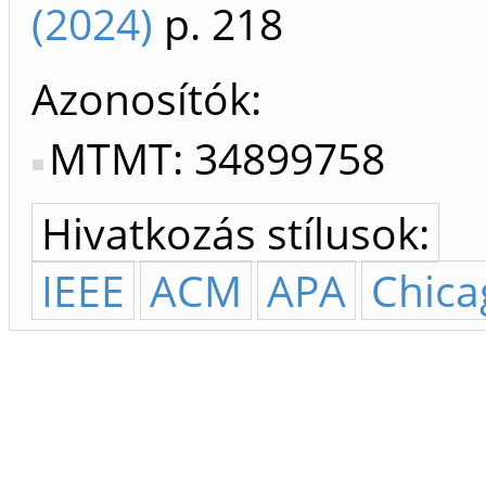
(2024)
p. 218
Azonosítók
MTMT: 34899758
Hivatkozás stílusok:
IEEE
ACM
APA
Chica