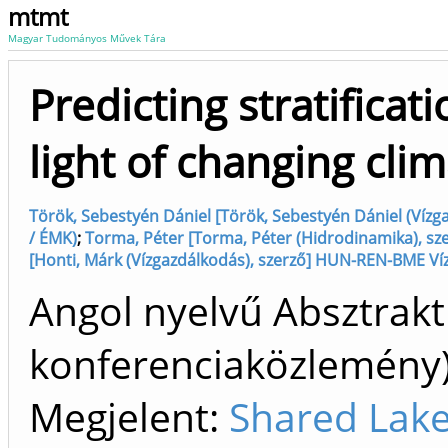
mtmt
Magyar Tudományos Művek Tára
Predicting stratificat
light of changing cli
Török, Sebestyén Dániel [Török, Sebestyén Dániel (Vízgaz
/ ÉMK)
;
Torma, Péter [Torma, Péter (Hidrodinamika), sze
[Honti, Márk (Vízgazdálkodás), szerző] HUN-REN-BME Ví
Angol nyelvű Absztrakt
konferenciaközlemén
Megjelent:
Shared Lake