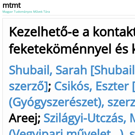
mtmt
Magyar Tudományos Művek Tára
Kezelhető-e a kontakt
feketeköménnyel és 
Shubail, Sarah [Shubail
szerző]
;
Csikós, Eszter 
(Gyógyszerészet), szer
Areej
;
Szilágyi-Utczás, 
(Vegyipari művelet...), 