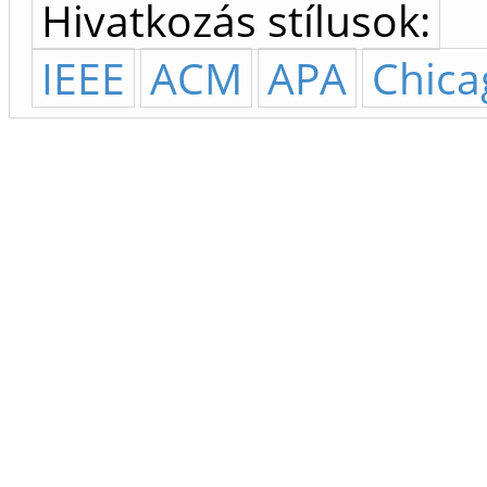
Hivatkozás stílusok:
IEEE
ACM
APA
Chica