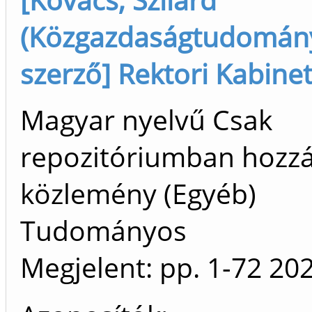
(Közgazdaságtudomány
szerző] Rektori Kabinet
Magyar nyelvű Csak
repozitóriumban hozz
közlemény (Egyéb)
Tudományos
Megjelent:
pp. 1-72
20