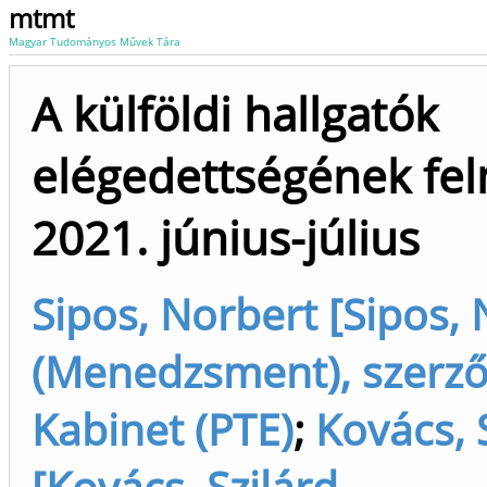
mtmt
Magyar Tudományos Művek Tára
A külföldi hallgatók
elégedettségének fe
2021. június-július
Sipos, Norbert [Sipos,
(Menedzsment), szerző
Kabinet (PTE)
;
Kovács, 
[Kovács, Szilárd