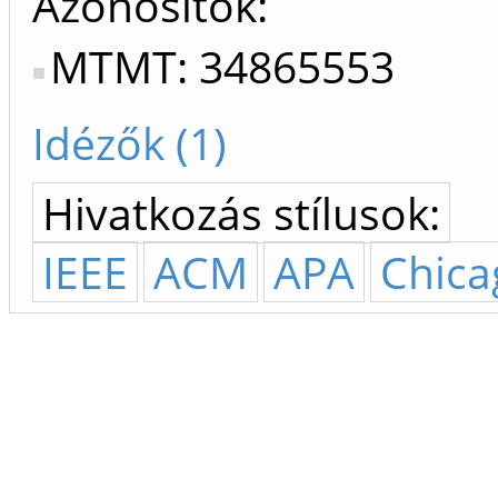
Azonosítók
MTMT: 34865553
Idézők (1)
Hivatkozás stílusok:
IEEE
ACM
APA
Chica