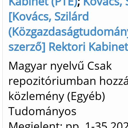
Kabinet (PTE)
;
Kovács, 
[Kovács, Szilárd
(Közgazdaságtudomány
szerző] Rektori Kabinet
Magyar nyelvű Csak
repozitóriumban hozz
közlemény (Egyéb)
Tudományos
Megjelent:
pp. 1-35
20