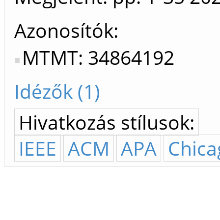
Azonosítók
MTMT: 34864192
Idézők (1)
Hivatkozás stílusok:
IEEE
ACM
APA
Chica