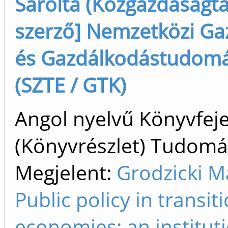
Sarolta (Közgazdaságta
szerző] Nemzetközi Ga
és Gazdálkodástudomán
(SZTE / GTK)
Angol nyelvű Könyvfej
(Könyvrészlet) Tudom
Megjelent:
Grodzicki Ma
Public policy in transit
economies: an institut