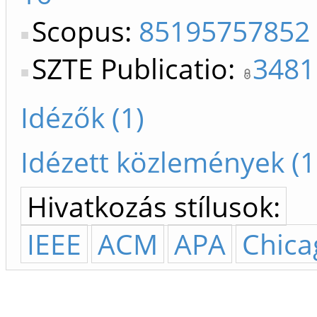
Scopus:
85195757852
SZTE Publicatio:
3481
Idézők (1)
Idézett közlemények (1
Hivatkozás stílusok:
IEEE
ACM
APA
Chica