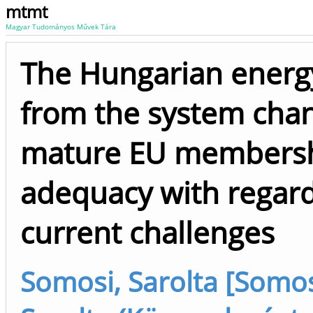
mtmt
Magyar Tudományos Művek Tára
The Hungarian energy
from the system cha
mature EU membersh
adequacy with regard
current challenges
Somosi, Sarolta [Somos