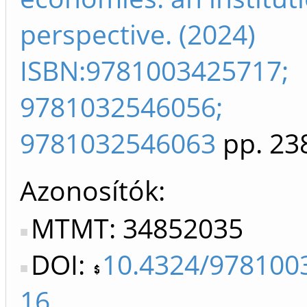
perspective. (2024)
ISBN:9781003425717;
9781032546056;
9781032546063
pp. 23
Azonosítók
MTMT: 34852035
DOI:
10.4324/978100
16