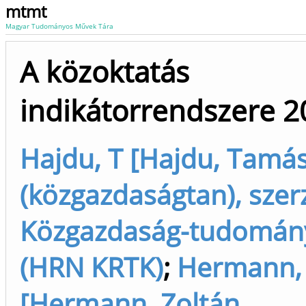
mtmt
Magyar Tudományos Művek Tára
A közoktatás
indikátorrendszere 2
Hajdu, T [Hajdu, Tamá
(közgazdaságtan), szer
Közgazdaság-tudomány
(HRN KRTK)
;
Hermann,
[Hermann, Zoltán