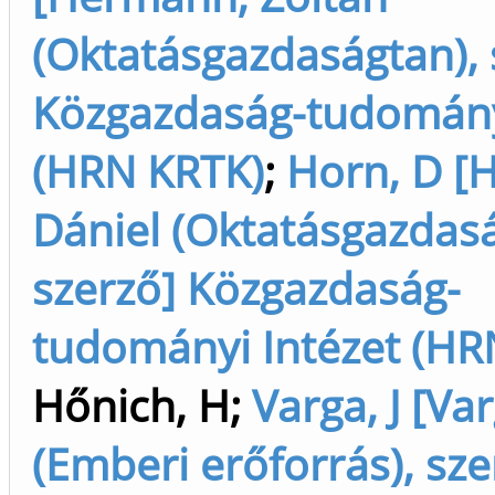
(Oktatásgazdaságtan), 
Közgazdaság-tudomány
(HRN KRTK)
;
Horn, D [
Dániel (Oktatásgazdasá
szerző] Közgazdaság-
tudományi Intézet (HR
Hőnich, H
;
Varga, J [Var
(Emberi erőforrás), sze