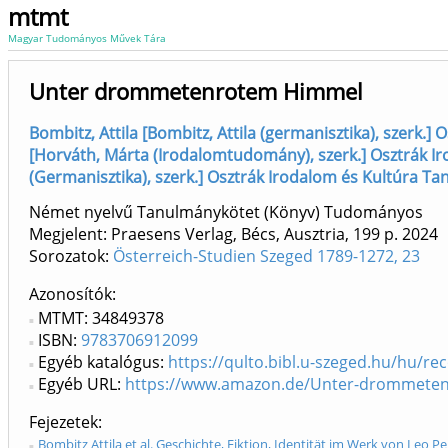
mtmt
Magyar Tudományos Művek Tára
Unter drommetenrotem Himmel
Bombitz, Attila [Bombitz, Attila (germanisztika), szerk.]
[Horváth, Márta (Irodalomtudomány), szerk.] Osztrák Ir
(Germanisztika), szerk.] Osztrák Irodalom és Kultúra Tan
Német nyelvű Tanulmánykötet (Könyv) Tudományos
Megjelent: Praesens Verlag, Bécs, Ausztria, 199 p.
2024
Sorozatok:
Österreich-Studien Szeged 1789-1272, 23
Azonosítók
MTMT: 34849378
ISBN:
9783706912099
Egyéb katalógus:
https://qulto.bibl.u-szeged.hu/hu/r
Egyéb URL:
https://www.amazon.de/Unter-drommeten
Fejezetek
Bombitz Attila et al. Geschichte, Fiktion, Identität im Werk von Leo