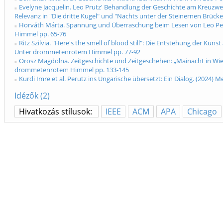
Evelyne Jacquelin. Leo Prutz' Behandlung der Geschichte am Kreuz
Relevanz in "Die dritte Kugel" und "Nachts unter der Steinernen Brüc
Horváth Márta. Spannung und Überraschung beim Lesen von Leo Per
Himmel pp. 65-76
Ritz Szilvia. "Here's the smell of blood still": Die Entstehung der Ku
Unter drommetenrotem Himmel pp. 77-92
Orosz Magdolna. Zeitgeschichte und Zeitgeschehen: „Mainacht in Wie
drommetenrotem Himmel pp. 133-145
Kurdi Imre et al. Perutz ins Ungarische übersetzt: Ein Dialog. (202
Idézők (2)
Hivatkozás stílusok:
IEEE
ACM
APA
Chicago