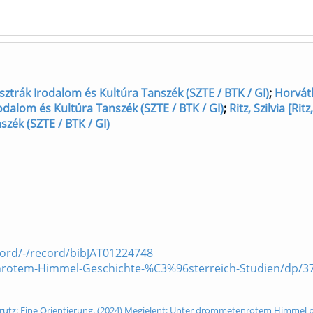
 Osztrák Irodalom és Kultúra Tanszék (SZTE / BTK / GI)
;
Horvát
odalom és Kultúra Tanszék (SZTE / BTK / GI)
;
Ritz, Szilvia [Ritz
szék (SZTE / BTK / GI)
ecord/-/record/bibJAT01224748
rotem-Himmel-Geschichte-%C3%96sterreich-Studien/dp/3
 Perutz: Eine Orientierung. (2024) Megjelent: Unter drommetenrotem Himmel p