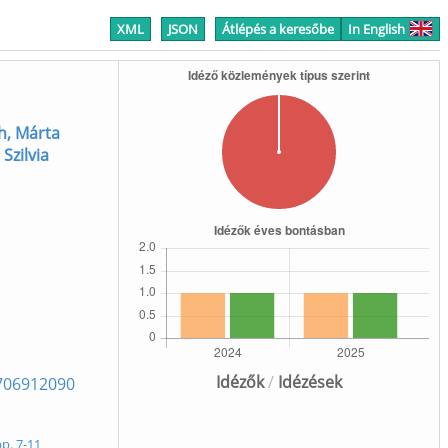
XML
JSON
Átlépés a keresőbe
In English
h, Márta
, Szilvia
Idézők
/
Idézések
706912090
p. 7-11