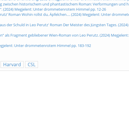
weg zwischen historischem und phantastischem Roman: Verformungen und hi
ke". (2024) Megjelent: Unter drommetenrotem Himmel pp. 12-26
utz’ Roman Wohin rollst du, Äpfelchen…. (2024) Megjelent: Unter dromme
nst aus der Schuld in Leo Perutz' Roman Der Meister des Jüngsten Tages. (2024)
n“ als Fragment gebliebener Wien-Roman von Leo Perutz. (2024) Megjelent:
4) Megjelent: Unter drommetenrotem Himmel pp. 183-192
Harvard
CSL