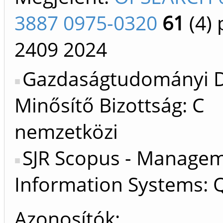
3887 0975-0320
61
(4)
p
2409
2024
Gazdaságtudományi D
Minősítő Bizottság: C
nemzetközi
SJR Scopus - Manage
Information Systems: 
Azonosítók