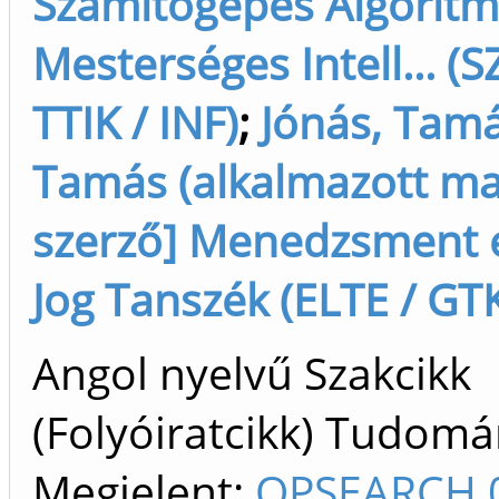
Számítógépes Algoritm
Mesterséges Intell... (S
TTIK / INF)
;
Jónás, Tamá
Tamás (alkalmazott mat
szerző] Menedzsment é
Jog Tanszék (ELTE / GT
Angol nyelvű Szakcikk
(Folyóiratcikk) Tudom
Megjelent:
OPSEARCH 