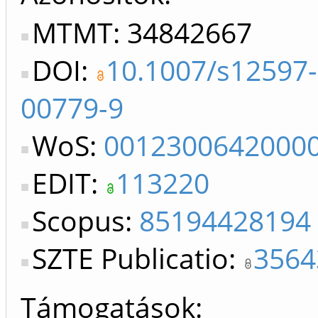
MTMT: 34842667
DOI:
10.1007/s12597-
00779-9
WoS:
0012300642000
EDIT:
113220
Scopus:
85194428194
SZTE Publicatio:
3564
Támogatások: