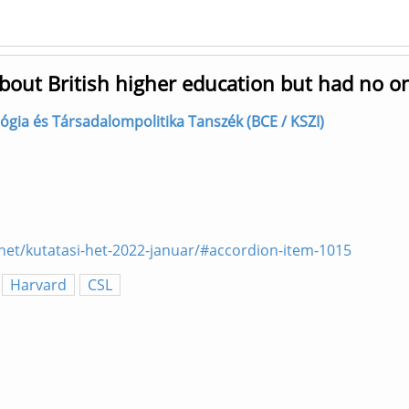
out British higher education but had no on
ológia és Társadalompolitika Tanszék (BCE / KSZI)
het/kutatasi-het-2022-januar/#accordion-item-1015
Harvard
CSL