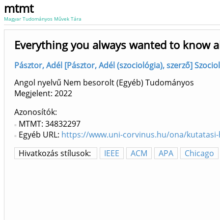
mtmt
Magyar Tudományos Művek Tára
Everything you always wanted to know ab
Pásztor, Adél [Pásztor, Adél (szociológia), szerző] Szoci
Angol nyelvű Nem besorolt (Egyéb) Tudományos
Megjelent:
2022
Azonosítók
MTMT: 34832297
Egyéb URL:
https://www.uni-corvinus.hu/ona/kutatasi-
Hivatkozás stílusok:
IEEE
ACM
APA
Chicago