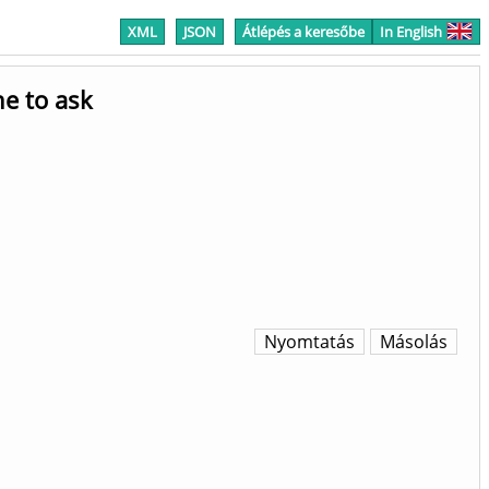
XML
JSON
Átlépés a keresőbe
In English
e to ask
Nyomtatás
Másolás