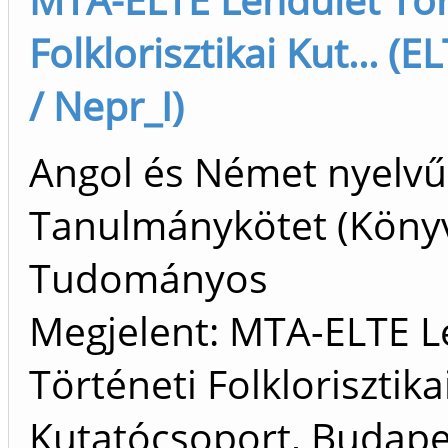
Folklorisztikai Kut... (E
/ Nepr_I)
Angol és Német nyelvű
Tanulmánykötet (Köny
Tudományos
Megjelent: MTA-ELTE L
Történeti Folklorisztika
Kutatócsoport, Budape