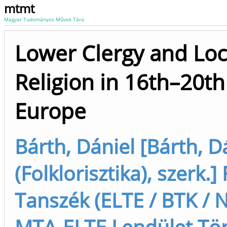
mtmt
Magyar Tudományos Művek Tára
Lower Clergy and Loc
Religion in 16th–20t
Europe
Bárth, Dániel [Bárth, D
(Folklorisztika), szerk.]
Tanszék (ELTE / BTK / N
MTA-ELTE Lendület Tör