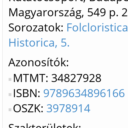
Magyarország, 549 p.
2
Sorozatok:
Folcloristic
Historica, 5.
Azonosítók
MTMT: 34827928
ISBN:
9789634896166
OSZK:
3978914
Szakterületek: