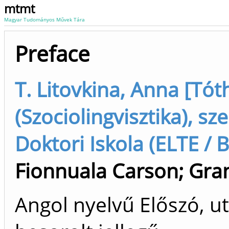
mtmt
Magyar Tudományos Művek Tára
Preface
T. Litovkina, Anna [Tót
(Szociolingvisztika), s
Doktori Iskola (ELTE / 
Fionnuala Carson
;
Gran
Angol nyelvű Előszó, u