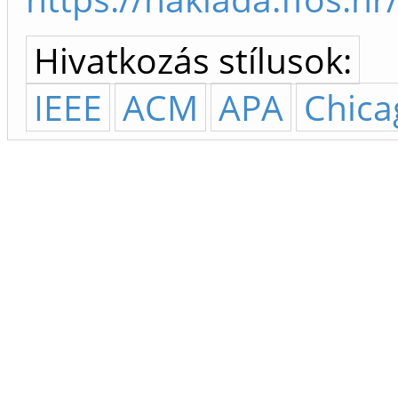
Hivatkozás stílusok:
IEEE
ACM
APA
Chica