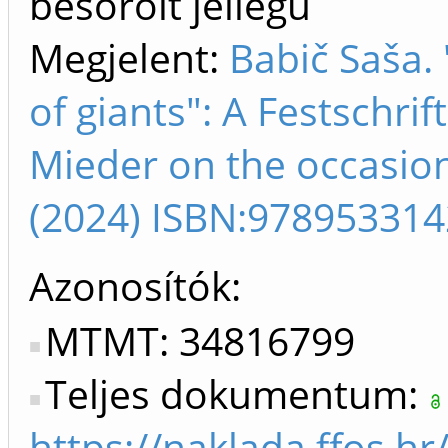
besorolt jellegű
Megjelent:
Babič Saša.
of giants": A Festschri
Mieder on the occasion
(2024) ISBN:97895331
Azonosítók
MTMT: 34816799
Teljes dokumentum:
https://naklada.ffos.h