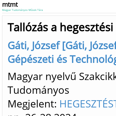
mtmt
Magyar Tudományos Művek Tára
Tallózás a hegesztés
Gáti, József [Gáti, Józs
Gépészeti és Technológ
Magyar nyelvű Szakcikk 
Tudományos
Megjelent:
HEGESZTÉS