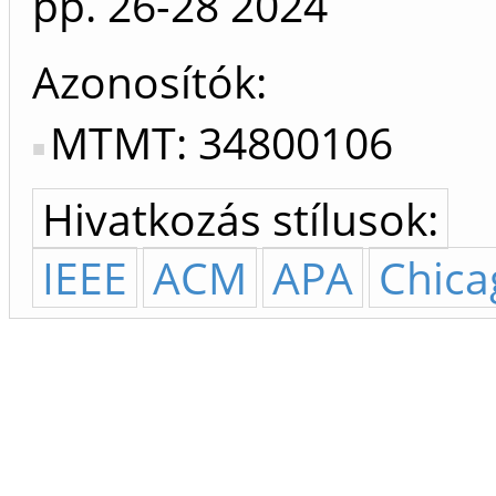
pp. 26-28
2024
Azonosítók
MTMT: 34800106
Hivatkozás stílusok:
IEEE
ACM
APA
Chica