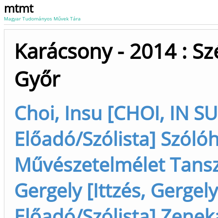
mtmt
Magyar Tudományos Művek Tára
Karácsony - 2014 : S
Győr
Choi, Insu [CHOI, IN S
Előadó/Szólista] Szóló
Művészetelmélet Tanszé
Gergely [Ittzés, Gergel
Előadó/Szólista] Zene