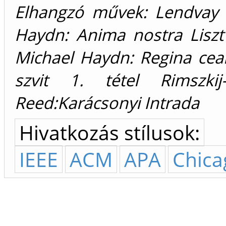
Elhangzó művek: Lendvay 
Haydn: Anima nostra Liszt
Michael Haydn: Regina ceal
szvit 1. tétel Rimszki
Reed:Karácsonyi Intrada
Hivatkozás stílusok:
IEEE
ACM
APA
Chica