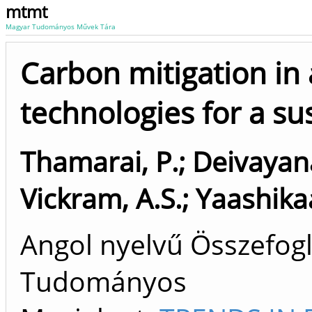
mtmt
Magyar Tudományos Művek Tára
Carbon mitigation in 
technologies for a su
Thamarai, P.
;
Deivayana
Vickram, A.S.
;
Yaashikaa
Angol nyelvű Összefogla
Tudományos