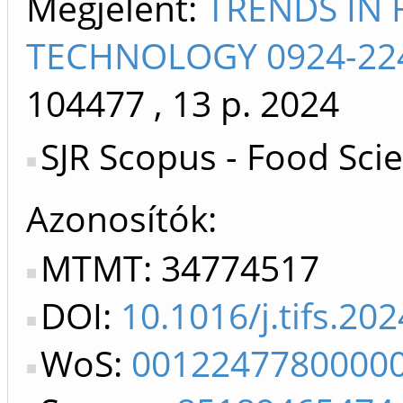
Megjelent:
TRENDS IN 
TECHNOLOGY 0924-224
104477
, 13 p.
2024
SJR Scopus - Food Sci
Azonosítók
MTMT: 34774517
DOI:
10.1016/j.tifs.20
WoS:
0012247780000