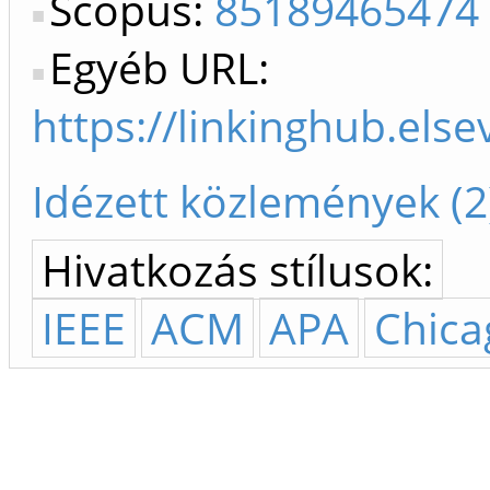
Scopus:
85189465474
Egyéb URL:
https://linkinghub.els
Idézett közlemények (2
Hivatkozás stílusok:
IEEE
ACM
APA
Chica