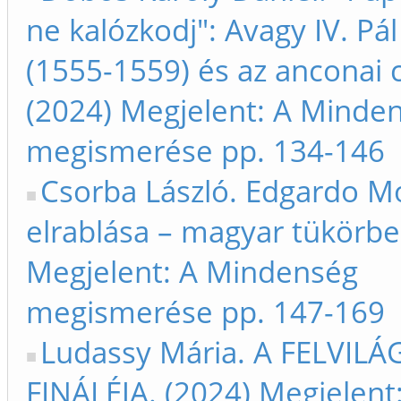
ne kalózkodj": Avagy IV. Pá
(1555-1559) és az anconai 
(2024) Megjelent: A Minde
megismerése pp. 134-146
Csorba László. Edgardo M
elrablása – magyar tükörbe
Megjelent: A Mindenség
megismerése pp. 147-169
Ludassy Mária. A FELVI
FINÁLÉJA. (2024) Megjelent