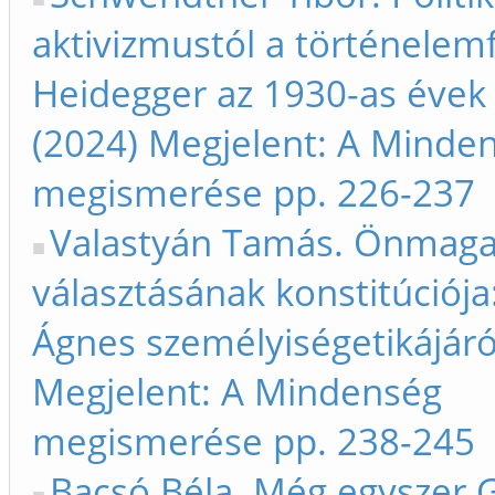
aktivizmustól a történelemfi
Heidegger az 1930-as évek
(2024) Megjelent: A Minde
megismerése pp. 226-237
Valastyán Tamás. Önmag
választásának konstitúciója
Ágnes személyiségetikájáró
Megjelent: A Mindenség
megismerése pp. 238-245
Bacsó Béla. Még egyszer G