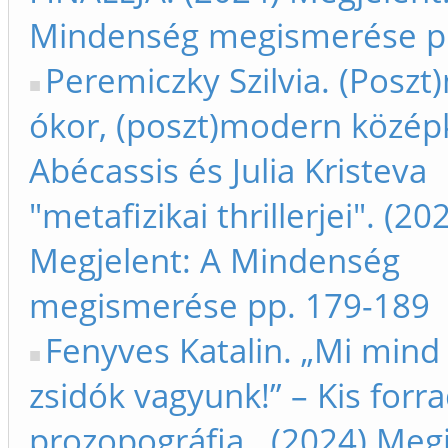
Mindenség megismerése p
Peremiczky Szilvia. (Posz
ókor, (poszt)modern középk
Abécassis és Julia Kristeva
"metafizikai thrillerjei". (20
Megjelent: A Mindenség
megismerése pp. 179-189
Fenyves Katalin. „Mi min
zsidók vagyunk!” – Kis forr
prozopográfia.. (2024) Megj