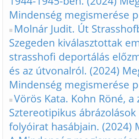
1944-1945-ben. (2024) Meg
Mindenség megismerése p
Molnár Judit. Út Strasshof
Szegeden kiválasztottak em
strasshofi deportálás előz
és az útvonalról. (2024) Me
Mindenség megismerése p
Vörös Kata. Kohn Röné, a 
Sztereotipikus ábrázolások
folyóirat hasábjain. (2024) 