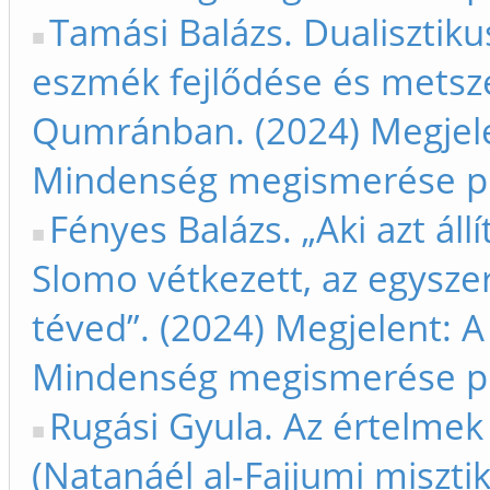
Tamási Balázs. Dualisztiku
eszmék fejlődése és metsz
Qumránban. (2024) Megjele
Mindenség megismerése p
Fényes Balázs. „Aki azt állí
Slomo vétkezett, az egysze
téved”. (2024) Megjelent: A
Mindenség megismerése p
Rugási Gyula. Az értelmek 
(Natanáél al-Fajjumi miszti