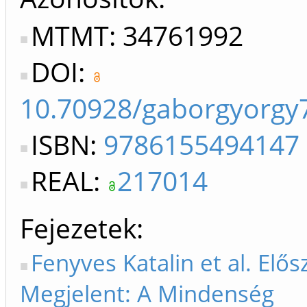
MTMT: 34761992
DOI:
10.70928/gaborgyorgy
ISBN:
9786155494147
REAL:
217014
Fejezetek
Fenyves Katalin et al. Elős
Megjelent: A Mindenség