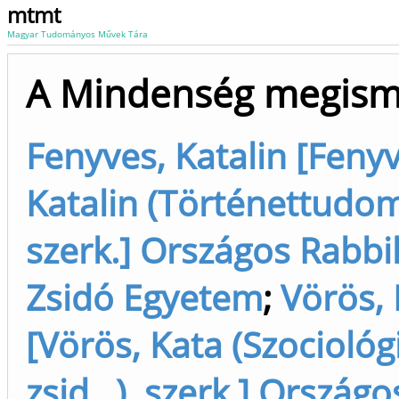
mtmt
Magyar Tudományos Művek Tára
A Mindenség megism
Fenyves, Katalin [Fenyv
Katalin (Történettudomá
szerk.] Országos Rabbi
Zsidó Egyetem
;
Vörös, 
[Vörös, Kata (Szociológ
zsid...), szerk.] Országo