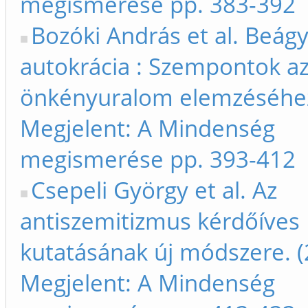
megismerése pp. 383-392
Bozóki András et al. Beág
autokrácia : Szempontok az
önkényuralom elemzéséhez
Megjelent: A Mindenség
megismerése pp. 393-412
Csepeli György et al. Az
antiszemitizmus kérdőíves
kutatásának új módszere. (
Megjelent: A Mindenség