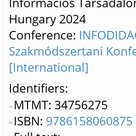
Információs Társadalom
Hungary
2024
Conference:
INFODIDAC
Szakmódszertani Konfe
[International]
Identifiers
MTMT: 34756275
ISBN:
9786158060875