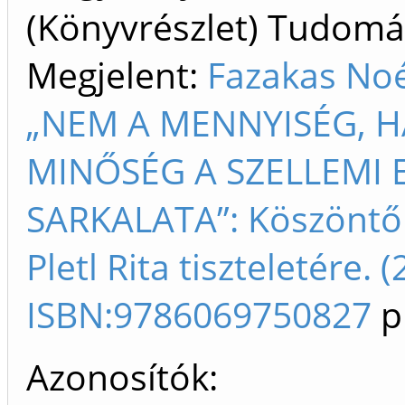
(Könyvrészlet) Tudom
Megjelent:
Fazakas No
„NEM A MENNYISÉG, 
MINŐSÉG A SZELLEMI
SARKALATA”: Köszöntő
Pletl Rita tiszteletére. 
ISBN:9786069750827
p
Azonosítók