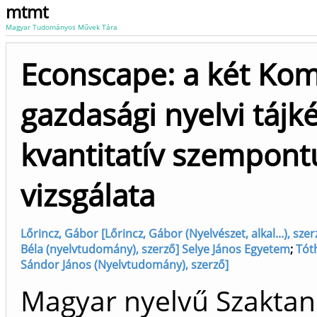
mtmt
Magyar Tudományos Művek Tára
Econscape: a két Ko
gazdasági nyelvi táj
kvantitatív szempont
vizsgálata
Lőrincz, Gábor [Lőrincz, Gábor (Nyelvészet, alkal...), szer
Béla (nyelvtudomány), szerző] Selye János Egyetem
;
Tót
Sándor János (Nyelvtudomány), szerző]
Magyar nyelvű Szakta