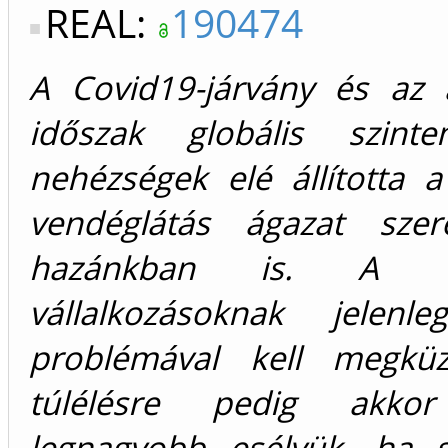
REAL:
190474
A Covid19-járvány és az 
időszak globális szint
nehézségek elé állította 
vendéglátás ágazat szere
hazánkban is. A ve
vállalkozásoknak jelenl
problémával kell megküz
túlélésre pedig akk
legnagyobb esélyük, ha s