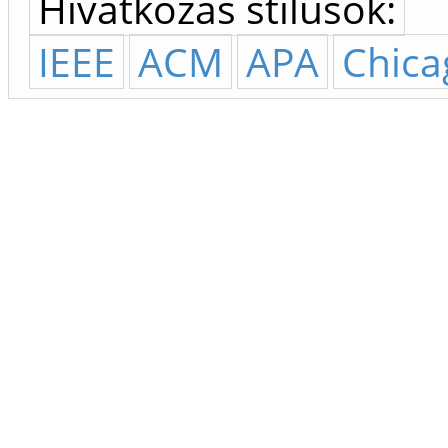
Hivatkozás stílusok:
IEEE
ACM
APA
Chica