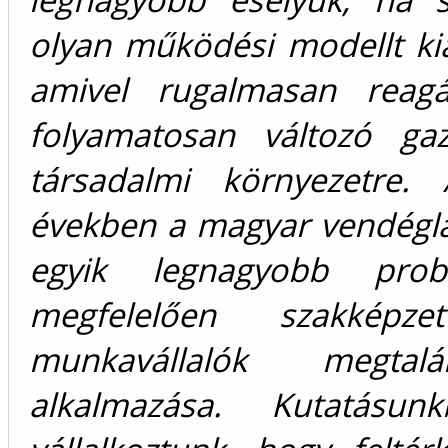
olyan működési modellt kia
amivel rugalmasan reagá
folyamatosan változó ga
társadalmi környezetre.
években a magyar vendéglá
egyik legnagyobb pro
megfelelően szakképzett
munkavállalók megtal
alkalmazása. Kutatásun