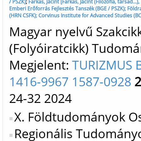
/ PSZK)
;
Farkas, Jácint [Farkas, Jácint (Filozófia, társad...)
Emberi Erőforrás Fejlesztés Tanszék (BGE / PSZK); Földr
(HRN CSFK); Corvinus Institute for Advanced Studies (BC
Magyar nyelvű Szakcik
(Folyóiratcikk) Tudom
Megjelent:
TURIZMUS 
1416-9967 1587-0928
24-32
2024
X. Földtudományok Os
Regionális Tudomány