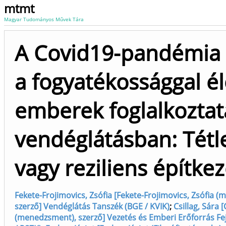
mtmt
Magyar Tudományos Művek Tára
A Covid19-pandémia 
a fogyatékossággal é
emberek foglalkoztat
vendéglátásban: Tétl
vagy reziliens építke
Fekete-Frojimovics, Zsófia [Fekete-Frojimovics, Zsófia (m
szerző] Vendéglátás Tanszék (BGE / KVIK)
;
Csillag, Sára [
(menedzsment), szerző] Vezetés és Emberi Erőforrás Fe