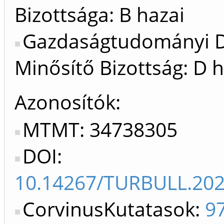
Bizottsága: B hazai
Gazdaságtudományi D
Minősítő Bizottság: D h
Azonosítók
MTMT: 34738305
DOI:
10.14267/TURBULL.202
CorvinusKutatasok:
9