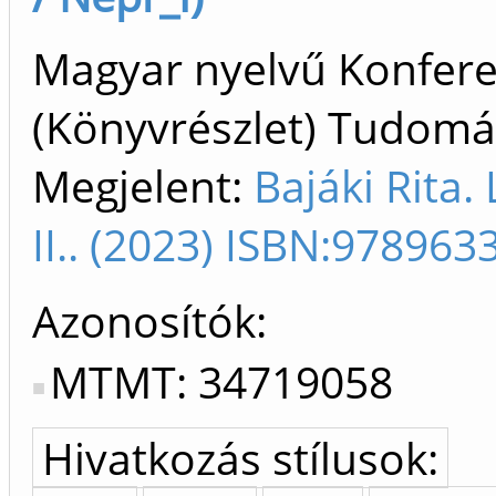
Magyar nyelvű Konfer
(Könyvrészlet) Tudom
Megjelent:
Bajáki Rita.
II.. (2023) ISBN:97896
Azonosítók
MTMT: 34719058
Hivatkozás stílusok: