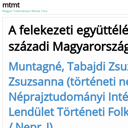
mtmt
Magyar Tudományos Művek Tára
A felekezeti együttélé
századi Magyarorszá
Muntagné, Tabajdi Zsu
Zsuzsanna (történeti né
Néprajztudományi Inté
Lendület Történeti Folkl
/ Nepr_I)