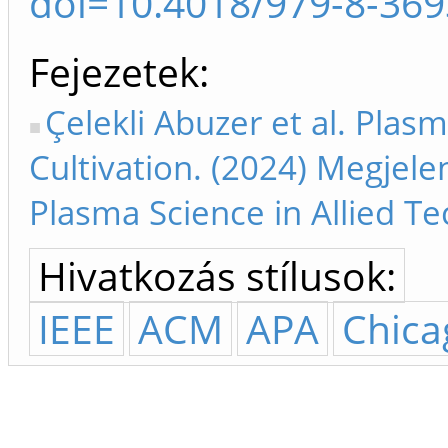
doi=10.4018/979-8-369
Fejezetek
Çelekli Abuzer et al. Pla
Cultivation. (2024) Megjele
Plasma Science in Allied T
Hivatkozás stílusok:
IEEE
ACM
APA
Chica