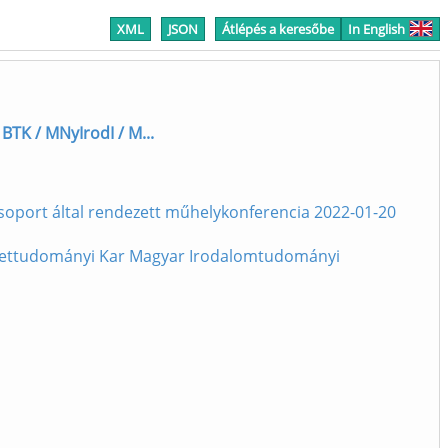
XML
JSON
Átlépés a keresőbe
In English
BTK / MNyIrodI / M...
csoport által rendezett műhelykonferencia 2022-01-20
észettudományi Kar Magyar Irodalomtudományi