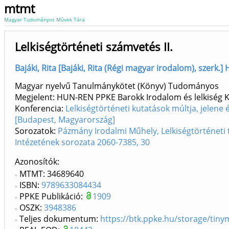
mtmt
Magyar Tudományos Művek Tára
Lelkiségtörténeti számvetés II.
Bajáki, Rita [Bajáki, Rita (Régi magyar irodalom), szerk.
Magyar nyelvű Tanulmánykötet (Könyv) Tudományos
Megjelent: HUN-REN PPKE Barokk Irodalom és lelkiség 
Konferencia:
Lelkiségtörténeti kutatások múltja, jelen
[Budapest, Magyarország]
Sorozatok:
Pázmány Irodalmi Műhely, Lelkiségtörténet
Intézetének sorozata 2060-7385, 30
Azonosítók
MTMT: 34689640
ISBN:
9789633084434
PPKE Publikáció:
1909
OSZK:
3948386
Teljes dokumentum:
https://btk.ppke.hu/storage/ti