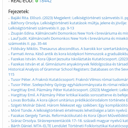
REAL-EOD:
18442
Fejezetek
Bajáki Rita. Előszó. (2023) Megjelent: Lelkiségtörténeti számvetés II. pp
Báthory Orsolya. Lelkiségtörténeti kutatások múltja, jelene és jövő
Lelkiségtörténeti számvetés II. pp. 9-13
Zsupán Edina. Kálmáncsehi Domonkos New York-i breviáriuma és misekö
Lauf Judit. Kálmáncsehi Domonkos New York-i breviáriuma és misekönyv
számvetés II. pp. 35-44
Földváry Miklós. Thesaurus absconditus. A barokk kor szertartáskönyve
Farmati Anna. Késő antik és kora középkori himnuszok a graduálokban:
Fazekas István. Kora Újkori Jezsuita Iskoláztatás Kutatócsoport. (2023
Fazekas István et al. Gimnáziumi anyakönyvek feldolgozása és társad
Historical Analysis of Grammar School Registers: Databases on the Seve
115
Tusor Péter. A Fraknói Kutatócsoport: Fraknói Vilmos római tudomány
Tusor Péter. Szelepchény György egyházkormányzata és római relációi.
Hargittay Emil. Pázmány Péter Kutatócsoport. (2023) Megjelent: Lelki
Hargittay Emil. A Pázmány Péter kritikai kiadás sorozatterve és befeje
Lovas Borbála. A kora újkori unitárius prédikációirodalom története 
Szigeti Molnár Dávid. Három felekezet egy székben: Egy kompilációtör
Móré Tünde. A lelkiségtörténeti értelmezés lehetőségei a latin nyelvű 
Fazakas Gergely Tamás. Reformációkutató és Kora Újkori Művelődéstör
Száraz Orsolya. Sírásreprezentációk 17–18. századi magyar nyelvű kato
Bárth Dániel. MTA–ELTE Lendület Történeti Folklorisztikai Kutatócsopo