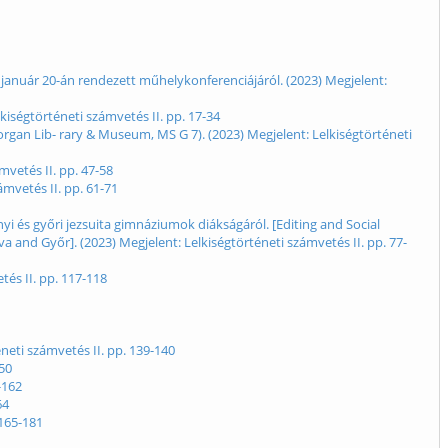
 január 20-án rendezett műhelykonferenciájáról. (2023) Megjelent:
iségtörténeti számvetés II. pp. 17-34
rgan Lib- rary & Museum, MS G 7). (2023) Megjelent: Lelkiségtörténeti
mvetés II. pp. 47-58
mvetés II. pp. 61-71
 és győri jezsuita gimnáziumok diákságáról. [Editing and Social
 and Győr]. (2023) Megjelent: Lelkiségtörténeti számvetés II. pp. 77-
és II. pp. 117-118
neti számvetés II. pp. 139-140
150
-162
64
 165-181