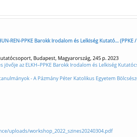
] HUN-REN-PPKE Barokk Irodalom és Lelkiség Kutató... (PPKE / 
Kutatócsoport, Budapest, Magyarország, 245 p.
2023
e és jövője az ELKH–PPKE Barokk Irodalom és Lelkiség Kutató
i tanulmányok - A Pázmány Péter Katolikus Egyetem Bölcs
nymce/uploads/workshop_2022_szines20240304.pdf