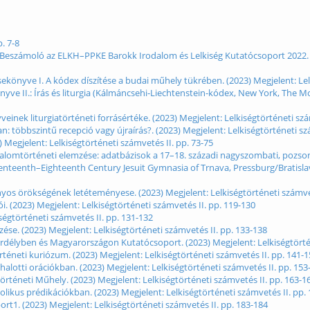
. 7-8
je: Beszámoló az ELKH–PPKE Barokk Irodalom és Lelkiség Kutatócsoport 2022.
nyve I. A kódex díszítése a budai műhely tükrében. (2023) Megjelent: Lelk
e II.: Írás és liturgia (Kálmáncsehi-Liechtenstein-kódex, New York, The Mo
inek liturgiatörténeti forrásértéke. (2023) Megjelent: Lelkiségtörténeti szá
 többszintű recepció vagy újraírás?. (2023) Megjelent: Lelkiségtörténeti szá
) Megjelent: Lelkiségtörténeti számvetés II. pp. 73-75
alomtörténeti elemzése: adatbázisok a 17–18. századi nagyszombati, pozsonyi
nteenth–Eighteenth Century Jesuit Gymnasia of Trnava, Pressburg/Bratislava
os örökségének letéteményese. (2023) Megjelent: Lelkiségtörténeti számvet
 (2023) Megjelent: Lelkiségtörténeti számvetés II. pp. 119-130
ségtörténeti számvetés II. pp. 131-132
zése. (2023) Megjelent: Lelkiségtörténeti számvetés II. pp. 133-138
Erdélyben és Magyarországon Kutatócsoport. (2023) Megjelent: Lelkiségtörté
téneti kuriózum. (2023) Megjelent: Lelkiségtörténeti számvetés II. pp. 141-
halotti orációkban. (2023) Megjelent: Lelkiségtörténeti számvetés II. pp. 153
téneti Műhely. (2023) Megjelent: Lelkiségtörténeti számvetés II. pp. 163-1
likus prédikációkban. (2023) Megjelent: Lelkiségtörténeti számvetés II. pp.
rt1. (2023) Megjelent: Lelkiségtörténeti számvetés II. pp. 183-184