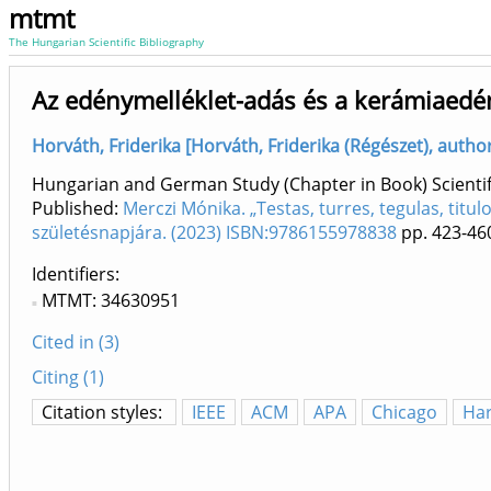
mtmt
The Hungarian Scientific Bibliography
Az edénymelléklet-adás és a kerámiaedé
Horváth, Friderika [Horváth, Friderika (Régészet), autho
Hungarian and German Study (Chapter in Book) Scientif
Published:
Merczi Mónika. „Testas, turres, tegulas, titul
születésnapjára. (2023) ISBN:9786155978838
pp. 423-46
Identifiers
MTMT: 34630951
Cited in (3)
Citing (1)
Citation styles:
IEEE
ACM
APA
Chicago
Ha