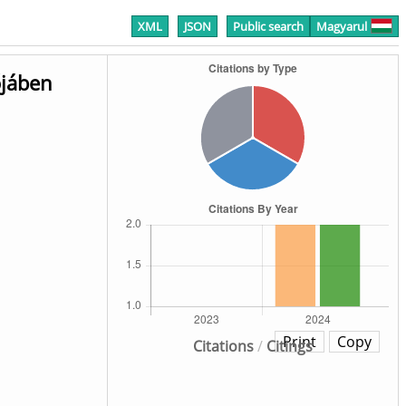
XML
JSON
Public search
Magyarul
őjáben
Print
Copy
Citations
/
Citings