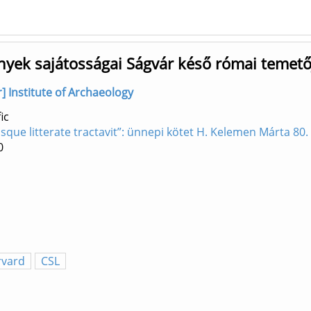
nyek sajátosságai Ságvár késő római temet
r] Institute of Archaeology
ic
osque litterate tractavit”: ünnepi kötet H. Kelemen Márta 80.
0
rvard
CSL