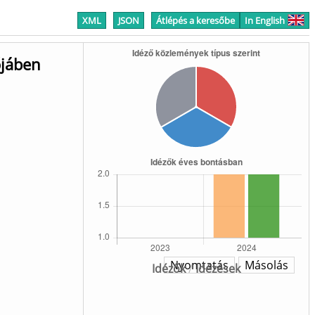
XML
JSON
Átlépés a keresőbe
In English
őjáben
Nyomtatás
Másolás
Idézők
/
Idézések