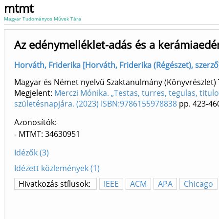
mtmt
Magyar Tudományos Művek Tára
Az edénymelléklet-adás és a kerámiaedé
Horváth, Friderika [Horváth, Friderika (Régészet), szerz
Magyar és Német nyelvű Szaktanulmány (Könyvrészlet
Megjelent:
Merczi Mónika. „Testas, turres, tegulas, titul
születésnapjára. (2023) ISBN:9786155978838
pp. 423-46
Azonosítók
MTMT: 34630951
Idézők (3)
Idézett közlemények (1)
Hivatkozás stílusok:
IEEE
ACM
APA
Chicago