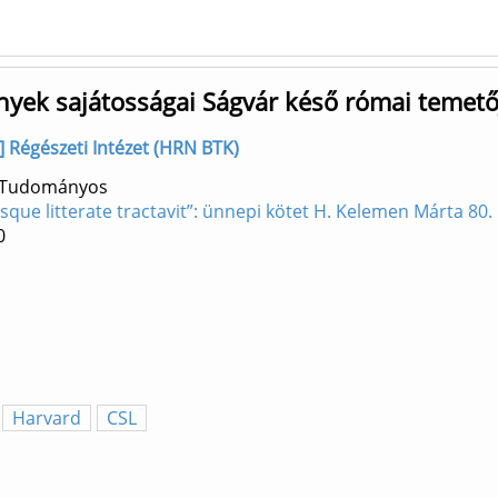
nyek sajátosságai Ságvár késő római temet
ő] Régészeti Intézet (HRN BTK)
) Tudományos
osque litterate tractavit”: ünnepi kötet H. Kelemen Márta 80.
0
Harvard
CSL