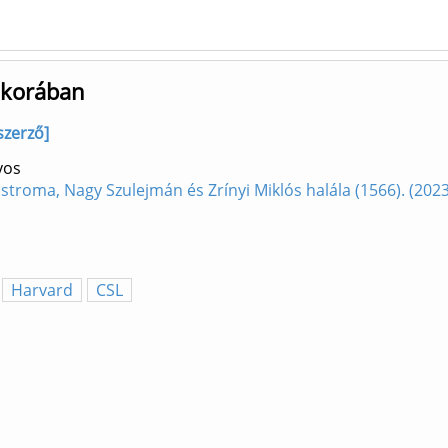
 korában
szerző]
yos
ostroma, Nagy Szulejmán és Zrínyi Miklós halála (1566). (20
Harvard
CSL