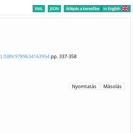
XML
JSON
Átlépés a keresőbe
In English
23) ISBN:9789634163954
pp. 337-358
Nyomtatás
Másolás