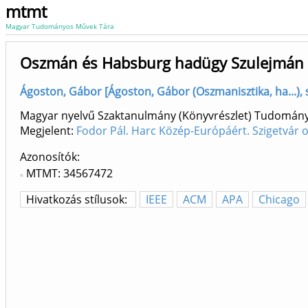
mtmt
Magyar Tudományos Művek Tára
Oszmán és Habsburg hadügy Szulejmán
Ágoston, Gábor [Ágoston, Gábor (Oszmanisztika, ha...), 
Magyar nyelvű Szaktanulmány (Könyvrészlet) Tudomán
Megjelent:
Fodor Pál. Harc Közép-Európáért. Szigetvár 
Azonosítók
MTMT: 34567472
Hivatkozás stílusok:
IEEE
ACM
APA
Chicago