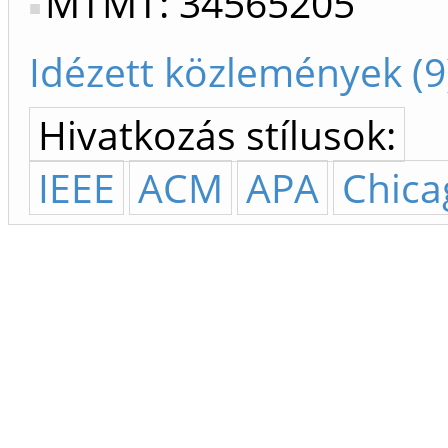
MTMT: 34565205
Idézett közlemények (9
Hivatkozás stílusok:
IEEE
ACM
APA
Chica