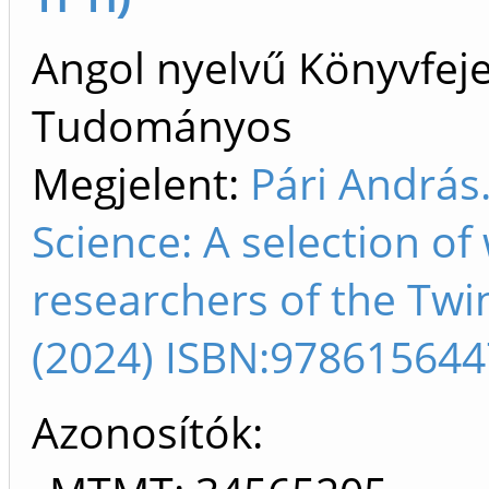
Angol nyelvű Könyvfeje
Tudományos
Megjelent:
Pári András.
Science: A selection o
researchers of the Tw
(2024) ISBN:97861564
Azonosítók