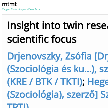
mtmt
Magyar Tudományos Művek Tára
Insight into twin rese
scientific focus
Drjenovszky, Zsófia [Dr
(Szociológia és ku...), 
(KRE / BTK / TKTI)
;
Hege
(Szociológia), szerző] 
TPTI)