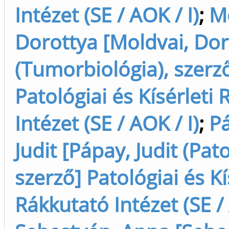
Intézet (SE / AOK / I)
;
Mo
Dorottya [Moldvai, Dor
(Tumorbiológia), szerz
Patológiai és Kísérleti
Intézet (SE / AOK / I)
;
P
Judit [Pápay, Judit (Pato
szerző] Patológiai és Kí
Rákkutató Intézet (SE / 