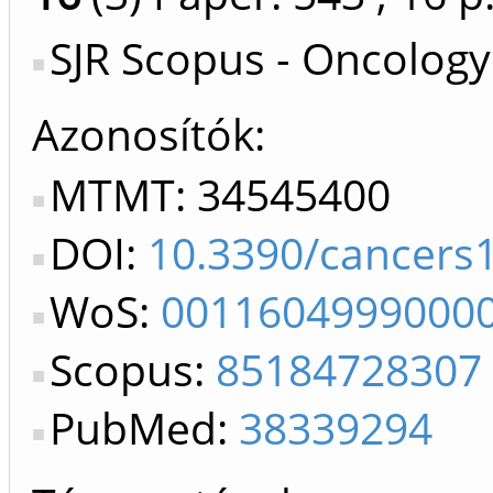
SJR Scopus - Oncology
Azonosítók
MTMT: 34545400
DOI:
10.3390/cancers
WoS:
0011604999000
Scopus:
85184728307
PubMed:
38339294