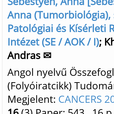
Sebestyén, Anna [Sebe
Anna (Tumorbiológia), 
Patológiai és Kísérleti
Intézet (SE / AOK / I)
;
K
Andras ✉
Angol nyelvű Összefogl
(Folyóiratcikk) Tudom
Megjelent:
CANCERS 20
16
(3)
Paper: 543
, 16 p