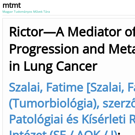
mtmt
Magyar Tudományos Művek Tára
Rictor—A Mediator o
Progression and Meta
in Lung Cancer
Szalai, Fatime [Szalai, 
(Tumorbiológia), szerz
Patológiai és Kísérleti
Intézet (SE / AOK / I)
;