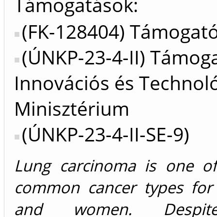
Támogatások:
(FK-128404) Támogató
(ÚNKP-23-4-II) Támoga
Innovációs és Technoló
Minisztérium
(ÚNKP-23-4-II-SE-9)
Lung carcinoma is one o
common cancer types for
and women. Despit