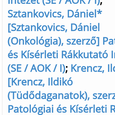
Sztankovics, Dániel*
[Sztankovics, Dániel
(Onkológia), szerző] Pa
és Kísérleti Rákkutató 
(SE / AOK / I)
;
Krencz, Il
[Krencz, Ildikó
(Tüdődaganatok), szer
Patológiai és Kísérleti