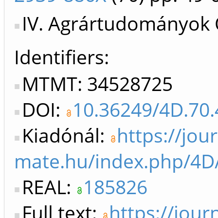
IV. Agrártudományok 
Identifiers
MTMT: 34528725
DOI:
10.36249/4D.70
Kiadónál:
https://jour
mate.hu/index.php/4D/
REAL:
185826
Full text:
https://journ