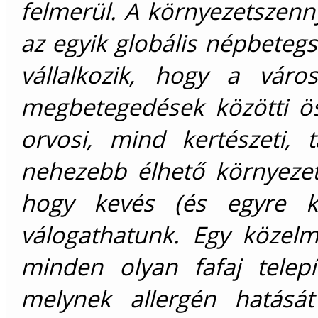
felmerül. A környezetszenn
az egyik globális népbetegsé
vállalkozik, hogy a város
megbetegedések közötti ös
orvosi, mind kertészeti, 
nehezebb élhető környeze
hogy kevés (és egyre ke
válogathatunk. Egy közelmú
minden olyan fafaj telepí
melynek allergén hatását 