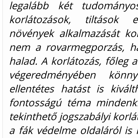
legalább két tudományos
korlátozások, tiltások
növények alkalmazását ko
nem a rovarmegporzás, h
halad. A korlátozás, főleg 
végeredményében könny
ellentétes hatást is kivá
fontosságú téma mindenki
tekinthető jogszabályi korl
a fák védelme oldaláról is