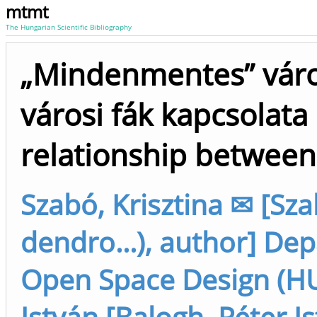
mtmt
The Hungarian Scientific Bibliography
„Mindenmentes” városo
városi fák kapcsolata =
relationship between
Szabó, Krisztina ✉ [Sza
dendro...), author] De
Open Space Design (HU
István [Balogh, Péter Is