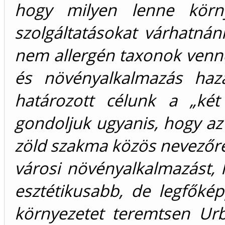
hogy milyen lenne körny
szolgáltatásokat várhatnán
nem allergén taxonok venné
és növényalkalmazás haza
határozott célunk a „két
gondoljuk ugyanis, hogy az 
zöld szakma közös nevezőre 
városi növényalkalmazást, 
esztétikusabb, de legfők
környezetet teremtsen Urba