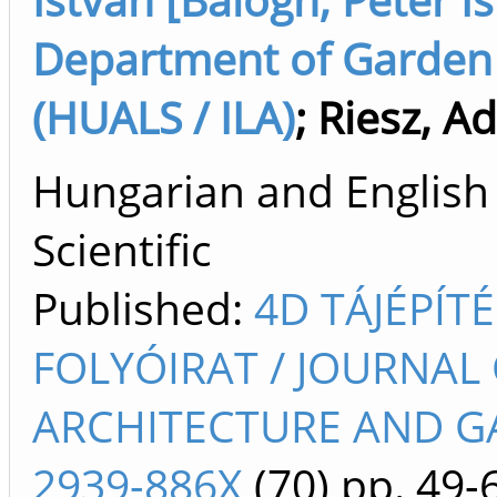
Department of Garden
(HUALS / ILA)
;
Riesz, A
Hungarian and English A
Scientific
Published:
4D TÁJÉPÍT
FOLYÓIRAT / JOURNAL
ARCHITECTURE AND G
2939-886X
(70)
pp. 49-