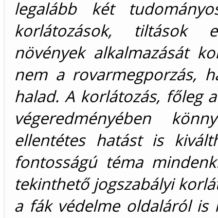
legalább két tudományos
korlátozások, tiltások
növények alkalmazását ko
nem a rovarmegporzás, h
halad. A korlátozás, főleg 
végeredményében könny
ellentétes hatást is kivá
fontosságú téma mindenki
tekinthető jogszabályi korl
a fák védelme oldaláról is