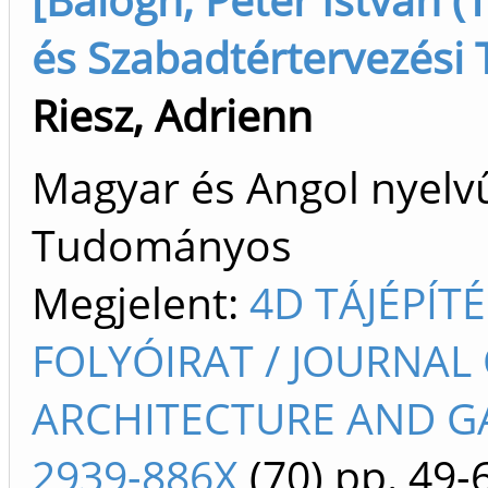
és Szabadtértervezési
Riesz, Adrienn
Magyar és Angol nyelvű 
Tudományos
Megjelent:
4D TÁJÉPÍT
FOLYÓIRAT / JOURNAL
ARCHITECTURE AND G
2939-886X
(70)
pp. 49-