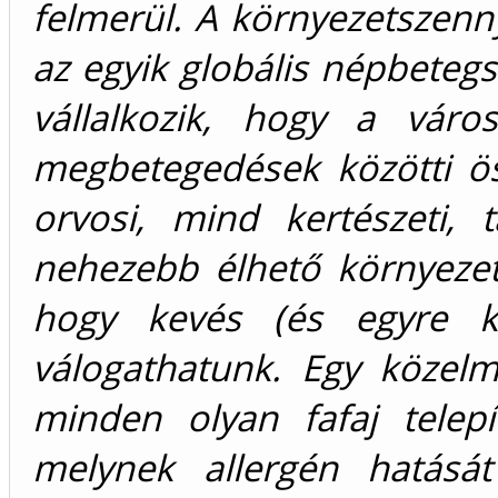
felmerül. A környezetszenn
az egyik globális népbetegsé
vállalkozik, hogy a város
megbetegedések közötti ös
orvosi, mind kertészeti, 
nehezebb élhető környeze
hogy kevés (és egyre ke
válogathatunk. Egy közelmú
minden olyan fafaj telepí
melynek allergén hatását 