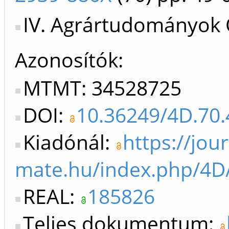
IV. Agrártudományok 
Azonosítók
MTMT: 34528725
DOI:
10.36249/4D.70
Kiadónál:
https://jour
mate.hu/index.php/4D/
REAL:
185826
Teljes dokumentum: