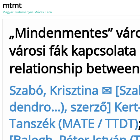
mtmt
Magyar Tudományos Művek Tára
„Mindenmentes” városo
városi fák kapcsolata =
relationship between
Szabó, Krisztina ✉ [Sza
dendro...), szerző] Ker
Tanszék (MATE / TTDT)
[Balogh, Péter István (T