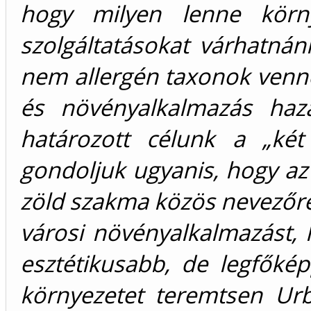
hogy milyen lenne körny
szolgáltatásokat várhatnán
nem allergén taxonok venné
és növényalkalmazás haza
határozott célunk a „két
gondoljuk ugyanis, hogy az 
zöld szakma közös nevezőre 
városi növényalkalmazást, 
esztétikusabb, de legfők
környezetet teremtsen Urba