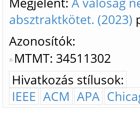
Megjelent:
A valóság n
absztraktkötet. (2023)
p
Azonosítók
MTMT: 34511302
Hivatkozás stílusok:
IEEE
ACM
APA
Chica