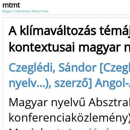
mtmt
Magyar Tudományos Művek Tára
A klímaváltozás témá
kontextusai magyar 
Czeglédi, Sándor [Czeg
nyelv...), szerző] Angol
Magyar nyelvű Absztrak
konferenciaközlemén