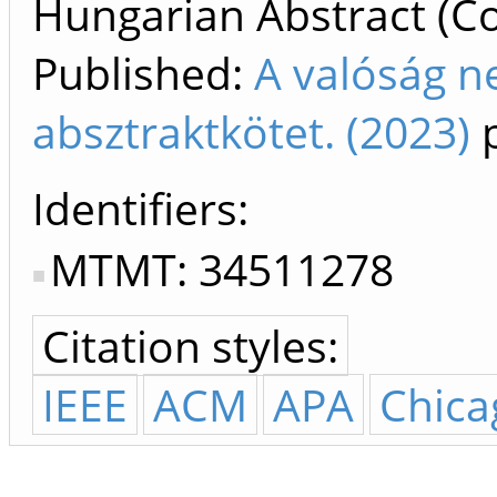
Hungarian Abstract (Co
Published:
A valóság n
absztraktkötet. (2023)
p
Identifiers
MTMT: 34511278
Citation styles:
IEEE
ACM
APA
Chica