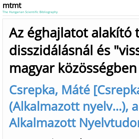
mtmt
The Hungarian Scientific Bibliography
Az éghajlatot alakító
disszidálásnál és "vis
magyar közösségben
Csrepka, Máté [Csrepk
(Alkalmazott nyelv...),
Alkalmazott Nyelvtudom