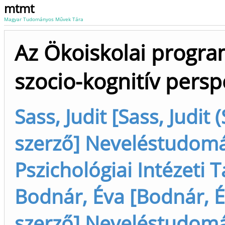
mtmt
Magyar Tudományos Művek Tára
Az Ökoiskolai progra
szocio-kognitív persp
Sass, Judit [Sass, Judit 
szerző] Neveléstudomán
Pszichológiai Intézeti 
Bodnár, Éva [Bodnár, É
szerző] Neveléstudomán