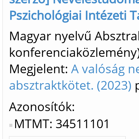
Pszichológiai Intézeti 
Magyar nyelvű Absztrak
konferenciaközlemén
Megjelent:
A valóság n
absztraktkötet. (2023)
p
Azonosítók
MTMT: 34511101