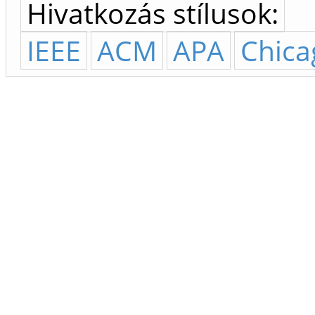
Hivatkozás stílusok:
IEEE
ACM
APA
Chica