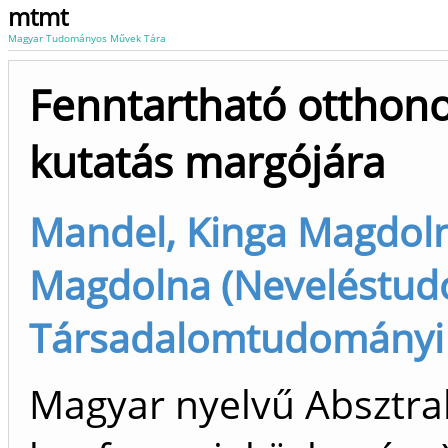
mtmt
Magyar Tudományos Művek Tára
Fenntartható otthon
kutatás margójára
Mandel, Kinga Magdoln
Magdolna (Neveléstudom
Társadalomtudományi I
Magyar nyelvű Absztrak