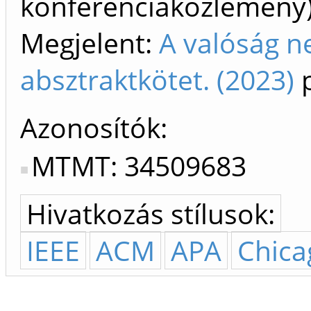
konferenciaközlemén
Megjelent:
A valóság n
absztraktkötet. (2023)
p
Azonosítók
MTMT: 34509683
Hivatkozás stílusok:
IEEE
ACM
APA
Chica