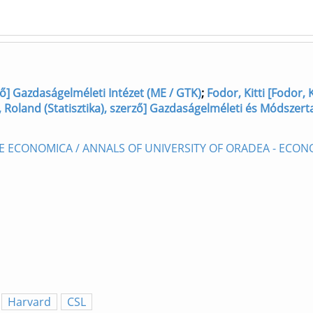
rző] Gazdaságelméleti Intézet (ME / GTK)
;
Fodor, Kitti [Fodor, 
yi, Roland (Statisztika), szerző] Gazdaságelméleti és Módszert
NTE ECONOMICA / ANNALS OF UNIVERSITY OF ORADEA - ECON
Harvard
CSL