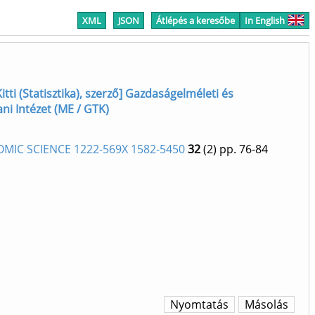
XML
JSON
Átlépés a keresőbe
In English
Kitti (Statisztika), szerző] Gazdaságelméleti és
ani Intézet (ME / GTK)
OMIC SCIENCE 1222-569X 1582-5450
32
(2)
pp. 76-84
Nyomtatás
Másolás