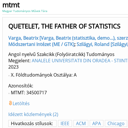
mtmt
Magyar Tudományos Művek Tára
QUETELET, THE FATHER OF STATISTICS
Varga, Beatrix [Varga, Beatrix (statisztika, demo...), sze
Módszertani Intézet (ME / GTK)
;
Szilágyi, Roland [Szilág
Angol nyelvű Szakcikk (Folyóiratcikk) Tudományos
Megjelent:
ANALELE UNIVERSITATII DIN ORADEA - STII
2023
X. Földtudományok Osztálya: A
Azonosítók
MTMT: 34500717
Letöltés
Idézett közlemények (2)
Hivatkozás stílusok:
IEEE
ACM
APA
Chicago