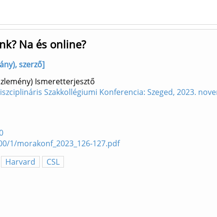
nk? Na és online?
ny), szerző]
özlemény) Ismeretterjesztő
diszciplináris Szakkollégiumi Konferencia: Szeged, 2023. nov
0
2700/1/morakonf_2023_126-127.pdf
Harvard
CSL