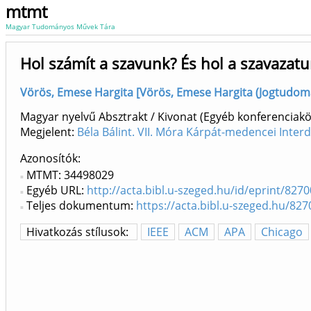
mtmt
Magyar Tudományos Művek Tára
Hol számít a szavunk? És hol a szavazatu
Vörös, Emese Hargita [Vörös, Emese Hargita (Jogtudomá
Magyar nyelvű Absztrakt / Kivonat (Egyéb konferenciak
Megjelent:
Béla Bálint. VII. Móra Kárpát-medencei Inter
Azonosítók
MTMT: 34498029
Egyéb URL:
http://acta.bibl.u-szeged.hu/id/eprint/8270
Teljes dokumentum:
https://acta.bibl.u-szeged.hu/8
Hivatkozás stílusok:
IEEE
ACM
APA
Chicago