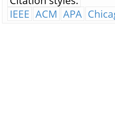
Citation styles:
IEEE
ACM
APA
Chica