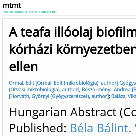
mtmt
The Hungarian Scientific Bibliography
A teafa illóolaj biofi
kórházi környezetbe
ellen
Ormai, Edit [Ormai, Edit (mikrobiológia), author] Gyógy
(Orvosi mikrobiológia), author]
;
Böszörményi, Andrea [B
[Horváth, Györgyi (Gyógyszerészet), author]
;
Balázs, Vik
Hungarian Abstract (Co
Published:
Béla Bálint