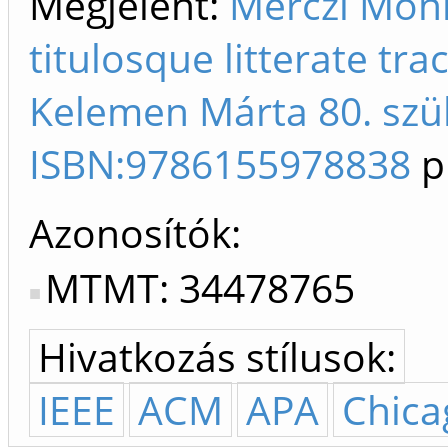
Megjelent:
Merczi Mónik
titulosque litterate tra
Kelemen Márta 80. szül
ISBN:9786155978838
p
Azonosítók
MTMT: 34478765
Hivatkozás stílusok:
IEEE
ACM
APA
Chica