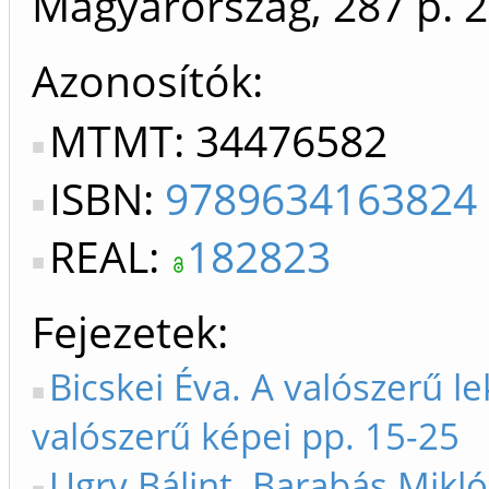
Magyarország, 287 p.
2
Azonosítók
MTMT: 34476582
ISBN:
9789634163824
REAL:
182823
Fejezetek
Bicskei Éva. A valószerű l
valószerű képei pp. 15-25
Ugry Bálint. Barabás Mikl