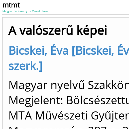
mtmt
Magyar Tudományos Művek Tára
A valószerű képei
Bicskei, Éva [Bicskei, 
szerk.]
Magyar nyelvű Szakkö
Megjelent: Bölcsészet
MTA Művészeti Gyűjte