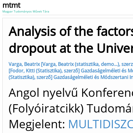
mtmt
Magyar Tudományos Művek Tára
Analysis of the factor
dropout at the Univer
Varga, Beatrix [Varga, Beatrix (statisztika, demo...), sz
[Fodor, Kitti (Statisztika), szerző] Gazdaságelméleti és 
(Statisztika), szerző] Gazdaságelméleti és Módszertani I
Angol nyelvű Konfere
(Folyóiratcikk) Tudom
Megjelent:
MULTIDISZ