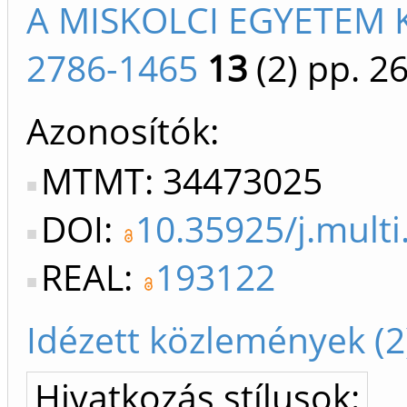
A MISKOLCI EGYETEM 
2786-1465
13
(2)
pp. 2
Azonosítók
MTMT: 34473025
DOI:
10.35925/j.multi
REAL:
193122
Idézett közlemények (2
Hivatkozás stílusok: