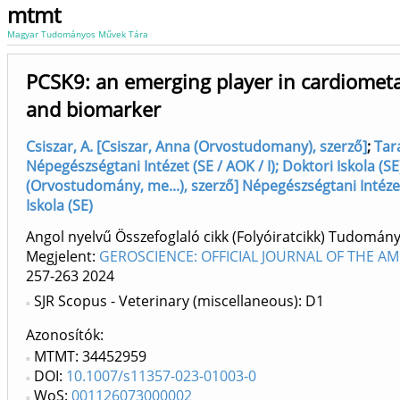
mtmt
Magyar Tudományos Művek Tára
PCSK9: an emerging player in cardiometab
and biomarker
Csiszar, A. [Csiszar, Anna (Orvostudomany), szerző]
;
Tara
Népegészségtani Intézet (SE / AOK / I); Doktori Iskola (SE
(Orvostudomány, me...), szerző] Népegészségtani Intézet (
Iskola (SE)
Angol nyelvű Összefoglaló cikk (Folyóiratcikk) Tudomán
Megjelent:
GEROSCIENCE: OFFICIAL JOURNAL OF THE AM
257-263
2024
SJR Scopus - Veterinary (miscellaneous): D1
Azonosítók
MTMT: 34452959
DOI:
10.1007/s11357-023-01003-0
WoS:
001126073000002