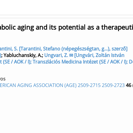
olic aging and its potential as a therapeuti
ntini, S. [Tarantini, Stefano (népegészségtan, g...), szerző]
)
;
Yabluchanskiy, A.
;
Ungvari, Z. ✉ [Ungvári, Zoltán István
SE / AOK / I); Transzlációs Medicina Intézet (SE / AOK / I); D
yos
ERICAN AGING ASSOCIATION (AGE) 2509-2715 2509-2723
46