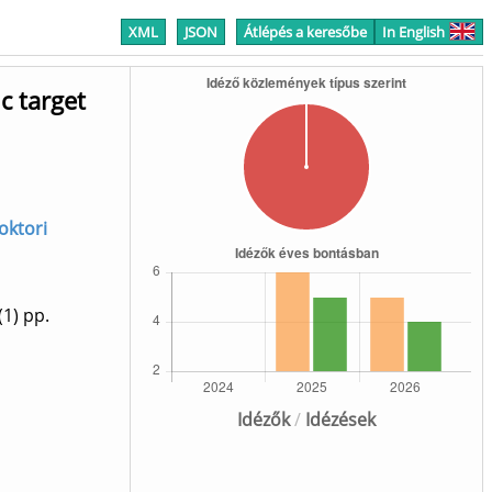
XML
JSON
Átlépés a keresőbe
In English
c target
oktori
(1)
pp.
Idézők
/
Idézések