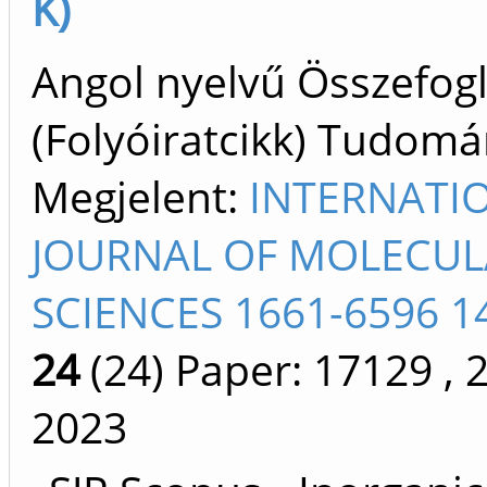
K)
Angol nyelvű Összefogl
(Folyóiratcikk) Tudom
Megjelent:
INTERNATI
JOURNAL OF MOLECUL
SCIENCES 1661-6596 1
24
(24)
Paper: 17129
, 
2023