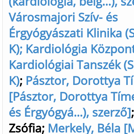
(kardiológia, belg...), s
Városmajori Szív- és
Érgyógyászati Klinika (
K); Kardiológia Központ
Kardiológiai Tanszék (S
K)
;
Pásztor, Dorottya 
[Pásztor, Dorottya Tíme
és Érgyógyá...), szerző]
Zsófia
;
Merkely, Béla [