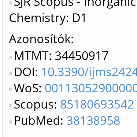
SJR Scopus - Inorganic
Chemistry: D1
Azonosítók
MTMT: 34450917
DOI:
10.3390/ijms242
WoS:
0011305290000
Scopus:
85180693542
PubMed:
38138958