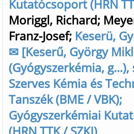
Kutatócsoport (HRN TTK
Moriggl, Richard
;
Meye
Franz-Josef
;
Keserü, Gy
✉ [Keserű, György Mik
(Gyógyszerkémia, g...),
Szerves Kémia és Tech
Tanszék (BME / VBK);
Gyógyszerkémiai Kuta
(HRN TTK / SZKI)