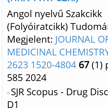
Angol nyelvű Szakcikk
(Folyóiratcikk) Tudom
Megjelent:
JOURNAL O
MEDICINAL CHEMISTRY
2623 1520-4804
67
(1)
p
585
2024
SJR Scopus - Drug Dis
D1