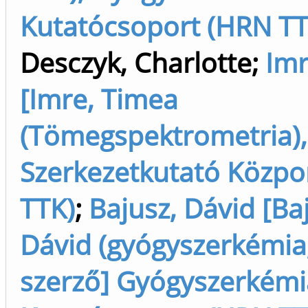
Kutatócsoport (HRN TTK
Desczyk, Charlotte
;
Imr
[Imre, Timea
(Tömegspektrometria),
Szerkezetkutató Közpo
TTK)
;
Bajusz, Dávid [Ba
Dávid (gyógyszerkémia, 
szerző] Gyógyszerkémi