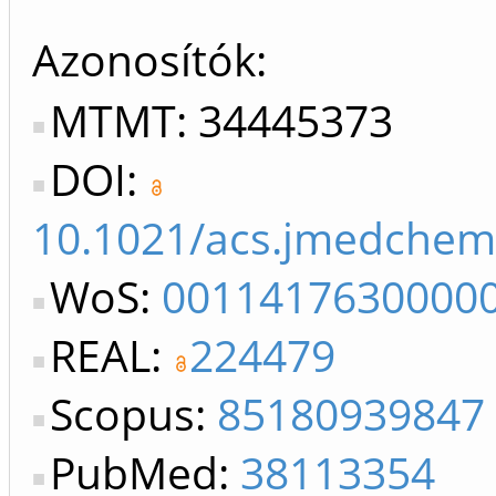
Azonosítók
MTMT: 34445373
DOI:
10.1021/acs.jmedchem
WoS:
0011417630000
REAL:
224479
Scopus:
85180939847
PubMed:
38113354