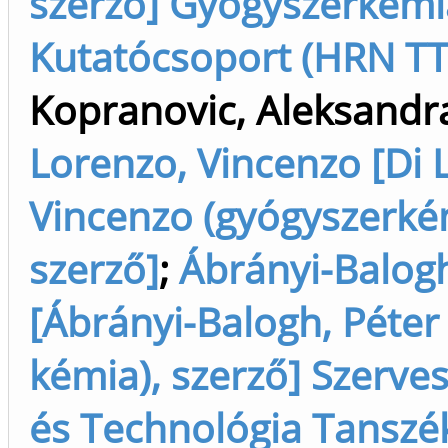
szerző] Gyógyszerkémi
Kutatócsoport (HRN TTK
Kopranovic, Aleksandr
Lorenzo, Vincenzo [Di 
Vincenzo (gyógyszerké
szerző]
;
Ábrányi-Balogh
[Ábrányi-Balogh, Péter
kémia), szerző] Szerve
és Technológia Tanszé