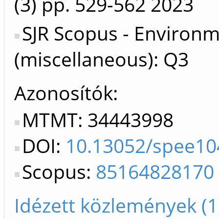
(3)
pp. 529-562
2023
SJR Scopus - Environm
(miscellaneous): Q3
Azonosítók
MTMT: 34443998
DOI:
10.13052/spee10
Scopus:
85164828170
Idézett közlemények (1