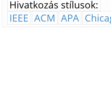
Hivatkozás stílusok:
IEEE
ACM
APA
Chica