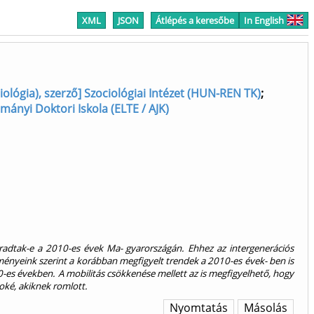
XML
JSON
Átlépés a keresőbe
In English
iológia), szerző] Szociológiai Intézet (HUN-REN TK)
;
ományi Doktori Iskola (ELTE / AJK)
aradtak-e a 2010-es évek Ma- gyarországán. Ehhez az intergenerációs
ményeink szerint a korábban megfigyelt trendek a 2010-es évek- ben is
-es években. A mobilitás csökkenése mellett az is megfigyelhető, hogy
oké, akiknek romlott.
Nyomtatás
Másolás