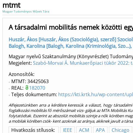
mtmt
Magyar Tudományos Művek Tára
A társadalmi mobilitás nemek közötti e
Huszár, Ákos [Huszár, Ákos (Szociológia), szerző] Szocio
Balogh, Karolina [Balogh, Karolina (Kriminológia, Szo...)
Magyar nyelvű Szaktanulmány (Könyvrészlet) Tudomán
Megjelent:
Szabó-Morvai Á. Munkaerőpiaci tükör 2022: t
Azonosítók
MTMT: 34425063
REAL:
182070
Teljes dokumentum:
https://kti.krtk.hu/wp-content/u
Alfejezetünkben arra a kérdésre keressük a választ, hogy társadalm
foglalkozási mobilitás fő mérőszámait vizs- gáljuk az MTA Mobilitás 
folytatódtak. Eszerint az abszolút mobilitás szintje a nők körében m
a mobilak körében csök- kent azoknak az aránya, akiknek javult a társ
Hivatkozás stílusok:
IEEE
ACM
APA
Chicago