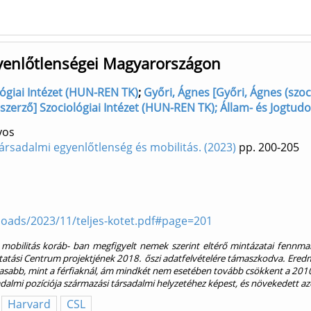
gyenlőtlenségei Magyarországon
lógiai Intézet (HUN-REN TK)
;
Győri, Ágnes [Győri, Ágnes (szoc
, szerző] Szociológiai Intézet (HUN-REN TK); Állam- és Jogtud
yos
ársadalmi egyenlőtlenség és mobilitás. (2023)
pp. 200-205
ploads/2023/11/teljes-kotet.pdf#page=201
i mobilitás koráb- ban megfigyelt nemek szerint eltérő mintázatai fennm
Kutatási Centrum projektjének 2018. őszi adatfelvételére támaszkodva. Ered
agasabb, mint a férfiaknál, ám mindkét nem esetében tovább csökkent a 2010
adalmi pozíciója származási társadalmi helyzetéhez képest, és növekedett az
Harvard
CSL