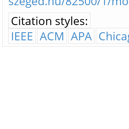
szeged.hu/82500/1/mo
Citation styles:
IEEE
ACM
APA
Chica