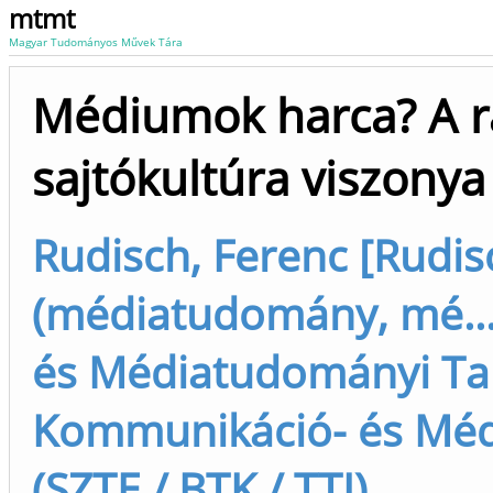
mtmt
Magyar Tudományos Művek Tára
Médiumok harca? A r
sajtókultúra viszony
Rudisch, Ferenc [Rudis
(médiatudomány, mé...
és Médiatudományi Tans
Kommunikáció- és Méd
(SZTE / BTK / TTI)