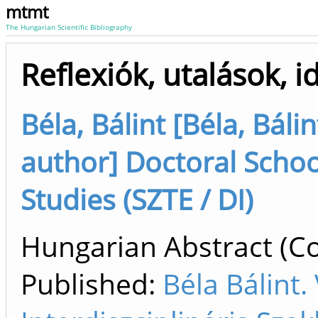
mtmt
The Hungarian Scientific Bibliography
Reflexiók, utalások, i
Béla, Bálint [Béla, Báli
author] Doctoral School
Studies (SZTE / DI)
Hungarian Abstract (Co
Published:
Béla Bálint