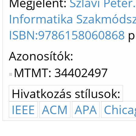
Megjelent:
Szlávi Péte
Informatika Szakmódsze
ISBN:9786158060868
p
Azonosítók
MTMT: 34402497
Hivatkozás stílusok:
IEEE
ACM
APA
Chica