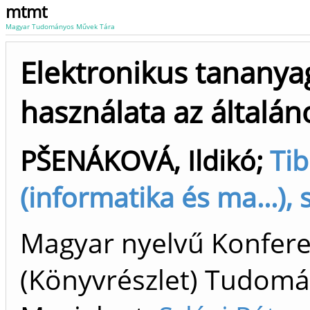
mtmt
Magyar Tudományos Művek Tára
Elektronikus tanany
használata az általán
PŠENÁKOVÁ, Ildikó
;
Tib
(informatika és ma...), 
Magyar nyelvű Konfer
(Könyvrészlet) Tudom