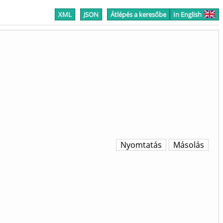
XML
JSON
Átlépés a keresőbe
In English
Nyomtatás
Másolás