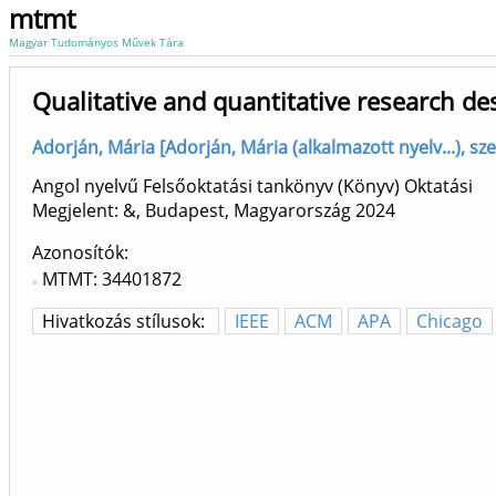
mtmt
Magyar Tudományos Művek Tára
Qualitative and quantitative research des
Adorján, Mária [Adorján, Mária (alkalmazott nyelv...), sz
Angol nyelvű Felsőoktatási tankönyv (Könyv) Oktatási
Megjelent: &, Budapest, Magyarország
2024
Azonosítók
MTMT: 34401872
Hivatkozás stílusok:
IEEE
ACM
APA
Chicago