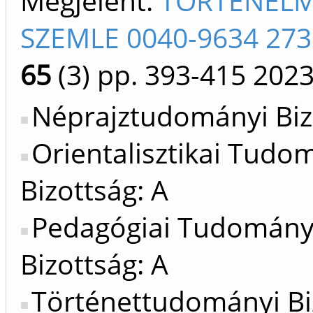
Megjelent:
TÖRTÉNELM
SZEMLE 0040-9634 273
65
(3)
pp. 393-415
202
Néprajztudományi Biz
Orientalisztikai Tud
Bizottság: A
Pedagógiai Tudomán
Bizottság: A
Történettudományi Bi