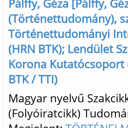
Pálffy, Géza [Pálffy, Gé
(Történettudomány), s
Történettudományi Int
(HRN BTK); Lendület Sz
Korona Kutatócsoport
BTK / TTI)
Magyar nyelvű Szakcik
(Folyóiratcikk) Tudom